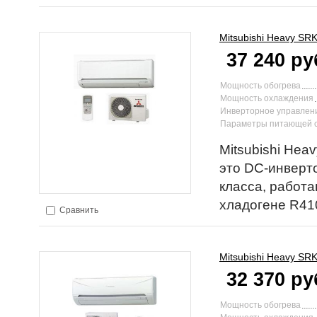
Mitsubishi Heavy
SRK
37 240 ру
Мощность обогрева
Мощность охлаждения
Инверторное управлен
Параметры питающей 
Mitsubishi Hea
это DC-инверт
класса, работ
хладогене R41
Сравнить
Mitsubishi Heavy
SRK
32 370 ру
Мощность обогрева