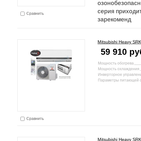
озонобезопасн
серия приходи
Сравнить
зарекоменд
Mitsubishi Heavy
SRK
59 910 ру
Мощность обогрева
Мощность охлаждения
Инверторное управлен
Параметры питающей 
Сравнить
Mitsubishi Heavy
SRK