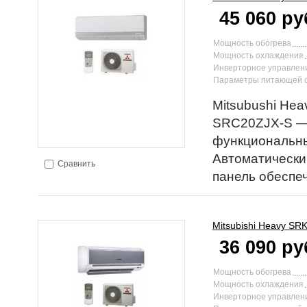
45 060 ру
Мощность обогрева
Мощность охлаждения
Инверторное управлен
Параметры питающей 
Mitsubushi Hea
SRC20ZJX-S —
функциональны
Автоматически
Сравнить
панель обеспеч
Mitsubishi Heavy
SRK
36 090 ру
Мощность обогрева
Мощность охлаждения
Инверторное управлен