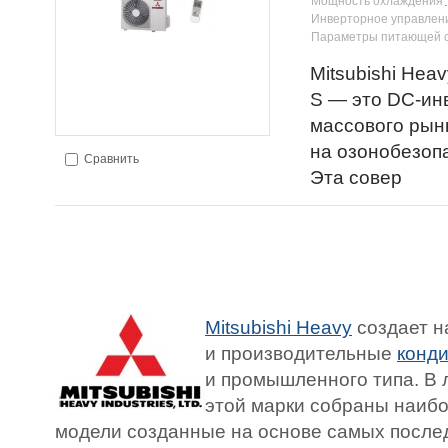
Мощность охлаждения
Инверторное управлен
Параметры питающей 
Mitsubishi He
S — это DC-ин
массового рын
на озонобезоп
Сравнить
Эта совер
Mitsubishi Heavy
создает 
и производительные
конд
и промышленного типа. В 
этой марки собраны наиб
модели созданные на основе самых послед