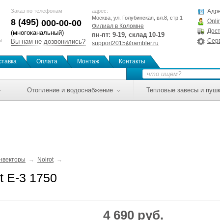
Заказ по телефонам
адрес:
Адре
Москва, ул. Голубинская, вл.8, стр.1
8 (495)
Onli
000-00-00
Филиал в Коломне
Дост
(многоканальный)
пн-пт: 9-19, склад 10-19
ы
Сер
Вы нам не дозвонились?
support2015@rambler.ru
ставка
Оплата
Монтаж
Контакты
Отопление и водоснабжение
Тепловые завесы и пуш
нвекторы
Noirot
t E-3 1750
4 690 руб.