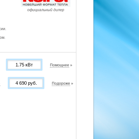
официальный дилер
сии.
ом.
Помощнее
»
е
Подороже
»