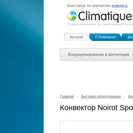
Ваш город:
не определен
изменить
Профессиональные поставки хорошей погод
Каталог
О Компании
До
Кондиционирование и вентиляция
Главная
Бытовое оборудование
Ко
Конвектор Noirot Spo