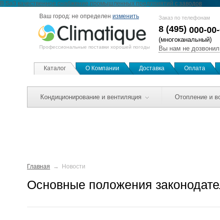
В Sa3
качественное снабжение промышленных предприятий c заводов
Ваш город:
не определен
изменить
Заказ по телефонам
8 (495)
000-00
(многоканальный)
Профессиональные поставки хорошей погоды
Вы нам не дозвонил
Каталог
О Компании
Доставка
Оплата
Кондиционирование и вентиляция
Отопление и в
Главная
Новости
Основные положения законодате