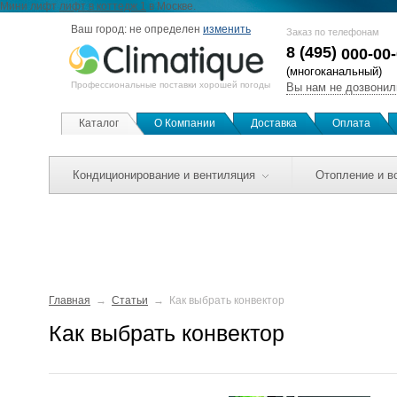
Мини лифт
лифт в коттедж 1
в Москве.
Ваш город:
не определен
изменить
Заказ по телефонам
8 (495)
000-00
(многоканальный)
Профессиональные поставки хорошей погоды
Вы нам не дозвонил
Каталог
О Компании
Доставка
Оплата
Кондиционирование и вентиляция
Отопление и в
Главная
Статьи
Как выбрать конвектор
Как выбрать конвектор