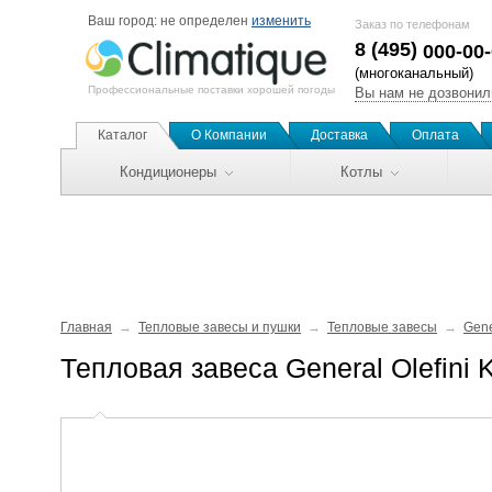
Ваш город:
не определен
изменить
Заказ по телефонам
8 (495)
000-00
(многоканальный)
Профессиональные поставки хорошей погоды
Вы нам не дозвонил
Каталог
О Компании
Доставка
Оплата
Кондиционеры
Котлы
Главная
Тепловые завесы и пушки
Тепловые завесы
Gene
Тепловая завеса General Olefini